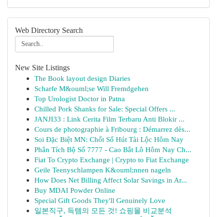
Web Directory Search
New Site Listings
The Book layout design Diaries
Scharfe M&ouml;se Will Fremdgehen
Top Urologist Doctor in Patna
Chilled Pork Shanks for Sale: Special Offers ...
JANJI33 : Link Cerita Film Terbaru Anti Blokir ...
Cours de photographie à Fribourg : Démarrez dès...
Soi Đặc Biệt MN: Chốt Số Hút Tài Lộc Hôm Nay
Phân Tích Bộ Số 7777 - Cao Bắt Lô Hôm Nay Ch...
Fiat To Crypto Exchange | Crypto to Fiat Exchange
Geile Teenyschlampen K&ouml;nnen nageln
How Does Net Billing Affect Solar Savings in Ar...
Buy MDAI Powder Online
Special Gift Goods They'll Genuinely Love
일본직구, 득템의 모든 것! 쇼핑몰 비교분석