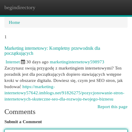
begindirectory
Togg
navi
Home
1
Marketing internetowy: Kompletny przewodnik dla
początkujących
Internet
30 days ago
marketinginternetowy598973
Zaczynasz swoją przygodę z marketingiem internetowymi? Ten
poradnik jest dla początkujących dopiero stawiających wstępne
kroki w obszarze digitalu. Dowiesz się, czym jest SEO stron, jak
budować
https://marketing-
internetowy57642.imblogs.net/91826275/pozycjonowanie-stron-
internetowych-skuteczne-seo-dla-rozwoju-twojego-biznesu
Report this page
Comments
Submit a Comment