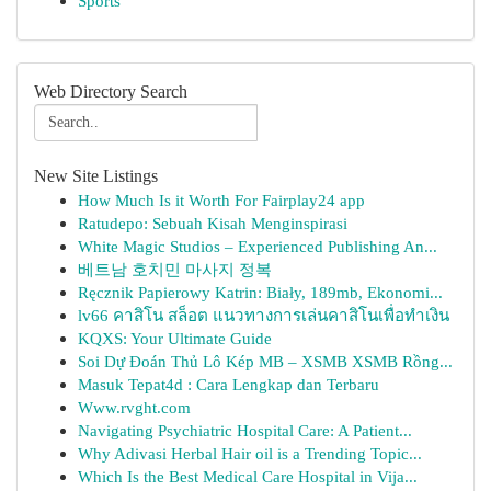
Sports
Web Directory Search
New Site Listings
How Much Is it Worth For Fairplay24 app
Ratudepo: Sebuah Kisah Menginspirasi
White Magic Studios – Experienced Publishing An...
베트남 호치민 마사지 정복
Ręcznik Papierowy Katrin: Biały, 189mb, Ekonomi...
lv66 คาสิโน สล็อต แนวทางการเล่นคาสิโนเพื่อทำเงิน
KQXS: Your Ultimate Guide
Soi Dự Đoán Thủ Lô Kép MB – XSMB XSMB Rồng...
Masuk Tepat4d : Cara Lengkap dan Terbaru
Www.rvght.com
Navigating Psychiatric Hospital Care: A Patient...
Why Adivasi Herbal Hair oil is a Trending Topic...
Which Is the Best Medical Care Hospital in Vija...