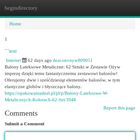
begindirectory
Togg
navi
Home
1
```text
Internet
62 days ago
deaconvnyw809051
Balony Lateksowe Metaliczne: 62 Sztuki w Zestawie Ożyw
imprezę dzięki temu fantastycznemu zestawowi balonów!
Oferujemy dwie i sześćdziesiąt elementów balonów, w tym
elastyczne globów i błyszczące balony.
https://opakowaniadeal.pl/pl/p/Balony-Lateksowe-W-
Metalicznych-Kolorach-62-Szt/3948
Report this page
Comments
Submit a Comment