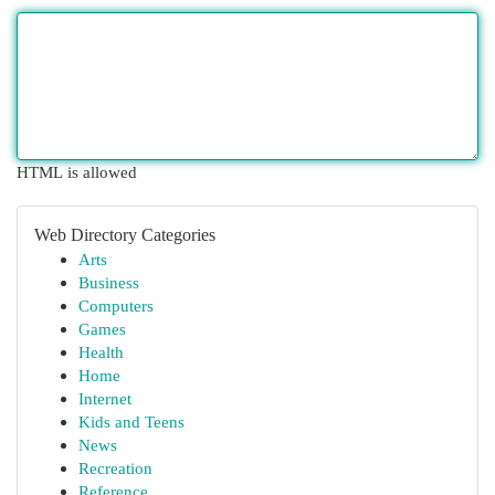
HTML is allowed
Web Directory Categories
Arts
Business
Computers
Games
Health
Home
Internet
Kids and Teens
News
Recreation
Reference