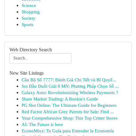
Science
Shopping
Society
Sports
Web Directory Search
New Site Listings
Cầu Bộ Số 7777: Đánh Giá Chi Tiết và Bí Quyế...
Soi Đầu Đuôi Giải 8 MN: Phương Pháp Chọn Số ...
Galaxy Auto: Revolutionizing Wireless Payments ?
Share Market Trading: A Rookie's Guide
PG Slot Online: The Ultimate Guide for Beginners
Red Factor African Grey Parrots for Sale: Find ...
Your Comprehensive Shop: This Top Critter Stores
AI: The Future is here
EconoMixx: Tu Guía para Entender la Economía