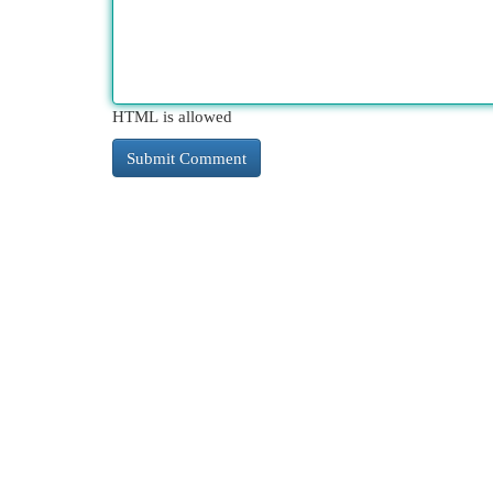
HTML is allowed