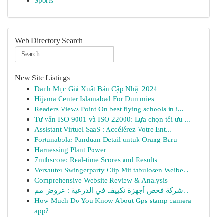
Sports
Web Directory Search
New Site Listings
Danh Mục Giá Xuất Bản Cập Nhật 2024
Hijama Center Islamabad For Dummies
Readers Views Point On best flying schools in i...
Tư vấn ISO 9001 và ISO 22000: Lựa chọn tối ưu ...
Assistant Virtuel SaaS : Accélérez Votre Ent...
Fortunabola: Panduan Detail untuk Orang Baru
Harnessing Plant Power
7mthscore: Real-time Scores and Results
Versauter Swingerparty Clip Mit tabulosen Weibe...
Comprehensive Website Review & Analysis
شركة فحص أجهزة تكييف في الدرعية : عروض مم...
How Much Do You Know About Gps stamp camera
app?