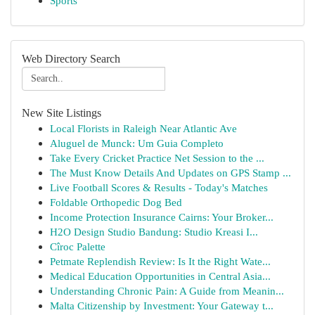
Sports
Web Directory Search
New Site Listings
Local Florists in Raleigh Near Atlantic Ave
Aluguel de Munck: Um Guia Completo
Take Every Cricket Practice Net Session to the ...
The Must Know Details And Updates on GPS Stamp ...
Live Football Scores & Results - Today's Matches
Foldable Orthopedic Dog Bed
Income Protection Insurance Cairns: Your Broker...
H2O Design Studio Bandung: Studio Kreasi I...
Cîroc Palette
Petmate Replendish Review: Is It the Right Wate...
Medical Education Opportunities in Central Asia...
Understanding Chronic Pain: A Guide from Meanin...
Malta Citizenship by Investment: Your Gateway t...