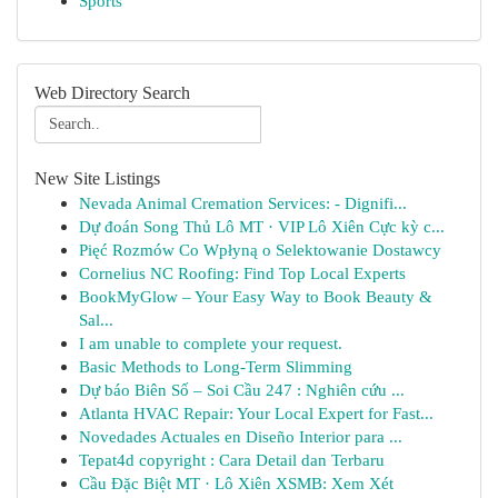
Sports
Web Directory Search
New Site Listings
Nevada Animal Cremation Services: - Dignifi...
Dự đoán Song Thủ Lô MT · VIP Lô Xiên Cực kỳ c...
Pięć Rozmów Co Wpłyną o Selektowanie Dostawcy
Cornelius NC Roofing: Find Top Local Experts
BookMyGlow – Your Easy Way to Book Beauty &
Sal...
I am unable to complete your request.
Basic Methods to Long-Term Slimming
Dự báo Biên Số – Soi Cầu 247 : Nghiên cứu ...
Atlanta HVAC Repair: Your Local Expert for Fast...
Novedades Actuales en Diseño Interior para ...
Tepat4d copyright : Cara Detail dan Terbaru
Cầu Đặc Biệt MT · Lô Xiên XSMB: Xem Xét