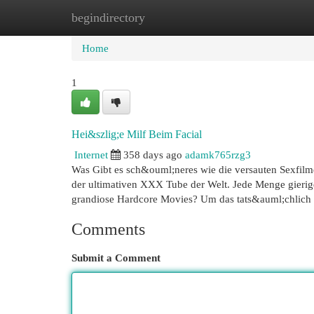
begindirectory
Home
New Site Listings
Add Site
Cat
Home
1
Hei&szlig;e Milf Beim Facial
Internet
358 days ago
adamk765rzg3
Was Gibt es sch&ouml;neres wie die versauten Sexfilm
der ultimativen XXX Tube der Welt. Jede Menge gierig
grandiose Hardcore Movies? Um das tats&auml;chlich zu
Comments
Submit a Comment