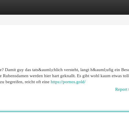
egories
Register
Login
e? Damit guy das tats&auml;chlich versteht, langt h&auml;ufig ein Bes
e Rubensdamen werden hier hart geknallt. Es gibt wohl kaum etwas toll
 begreifen, reicht oft eine
https://pornos.gold/
Report 