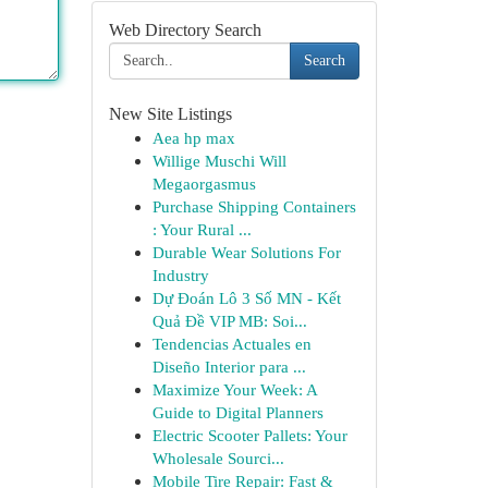
Web Directory Search
Search
New Site Listings
Aea hp max
Willige Muschi Will
Megaorgasmus
Purchase Shipping Containers
: Your Rural ...
Durable Wear Solutions For
Industry
Dự Đoán Lô 3 Số MN - Kết
Quả Đề VIP MB: Soi...
Tendencias Actuales en
Diseño Interior para ...
Maximize Your Week: A
Guide to Digital Planners
Electric Scooter Pallets: Your
Wholesale Sourci...
Mobile Tire Repair: Fast &