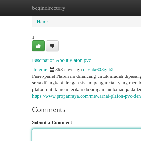
begindirectory
Home
New Site Listings
Add Site
Cat
Home
1
Fascination About Plafon pvc
Internet
358 days ago
davida603geb2
Panel-panel Plafon ini dirancang untuk mudah dipasa
serta dilengkapi dengan sistem penguncian yang membu
plafon untuk memberikan dukungan tambahan pada lemba
https://www.propanraya.com/mewarnai-plafon-pvc-den
Comments
Submit a Comment