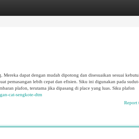
egories
Register
Login
ng. Mereka dapat dengan mudah dipotong dan disesuaikan sesuai kebutu
at pemasangan lebih cepat dan efisien. Siku ini digunakan pada sudut
ran plafon, terutama jika dipasang di place yang luas. Siku plafon
gan-cat-sengkote-dtm
Report 