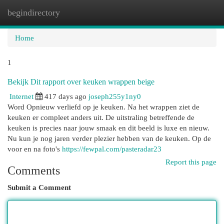
begindirectory
Togg
navi
Home
1
Bekijk Dit rapport over keuken wrappen beige
Internet
417 days ago
joseph255y1ny0
Word Opnieuw verliefd op je keuken. Na het wrappen ziet de
keuken er compleet anders uit. De uitstraling betreffende de
keuken is precies naar jouw smaak en dit beeld is luxe en nieuw.
Nu kun je nog jaren verder plezier hebben van de keuken. Op de
voor en na foto's
https://fewpal.com/pasteradar23
Report this page
Comments
Submit a Comment