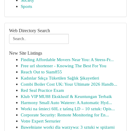
Society
Sports
Web Directory Search
New Site Listings
Finding Affordable Movers Near You: A Stress-Fr...
Free url shortener - Knowing The Best For You
Reach Out to Siam855
Kadınlar Sıkça Tüketilen Sağlık Şikayetleri
Combi Boiler Cost UK: Your Ultimate 2026 Handb...
Red Seal Practice Exam
Klub VIP MU88 Eksklusif & Keuntungan Terbaik
Harmony Small Auto Waterer: A Automatic Hyd...
Worki na śmieci 60L z taśmą LD – 10 sztuk: Opis...
Corporate Security: Remote Monitoring for En...
Votre Expert Serrurier
Bawełniane worki dla warzywa: 3 sztuki w spiżarni