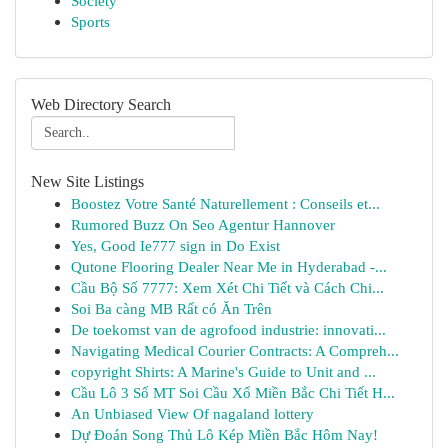
Society
Sports
Web Directory Search
New Site Listings
Boostez Votre Santé Naturellement : Conseils et...
Rumored Buzz On Seo Agentur Hannover
Yes, Good Ie777 sign in Do Exist
Qutone Flooring Dealer Near Me in Hyderabad -...
Cầu Bộ Số 7777: Xem Xét Chi Tiết và Cách Chi...
Soi Ba càng MB Rất có Ăn Trên
De toekomst van de agrofood industrie: innovati...
Navigating Medical Courier Contracts: A Compreh...
copyright Shirts: A Marine's Guide to Unit and ...
Cầu Lô 3 Số MT Soi Cầu Xổ Miền Bắc Chi Tiết H...
An Unbiased View Of nagaland lottery
Dự Đoán Song Thủ Lô Kép Miền Bắc Hôm Nay!