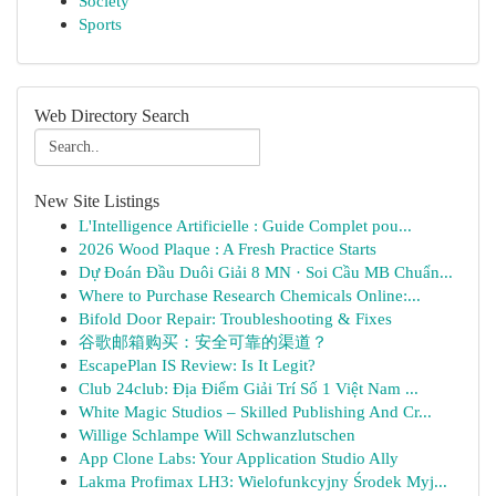
Society
Sports
Web Directory Search
New Site Listings
L'Intelligence Artificielle : Guide Complet pou...
2026 Wood Plaque : A Fresh Practice Starts
Dự Đoán Đầu Duôi Giải 8 MN · Soi Cầu MB Chuẩn...
Where to Purchase Research Chemicals Online:...
Bifold Door Repair: Troubleshooting & Fixes
谷歌邮箱购买：安全可靠的渠道？
EscapePlan IS Review: Is It Legit?
Club 24club: Địa Điểm Giải Trí Số 1 Việt Nam ...
White Magic Studios – Skilled Publishing And Cr...
Willige Schlampe Will Schwanzlutschen
App Clone Labs: Your Application Studio Ally
Lakma Profimax LH3: Wielofunkcyjny Środek Myj...